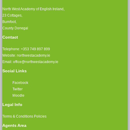
North West Academy of English Ireland,
23 Cottages,
Burnfoot,
County Donegal
Contact
Telephone: +353 749 897 899
Website: northwestacademy.ie
Email:
office@northwestacademy.ie
Social Links
Facebook
Twitter
Moodle
Legal Info
Terms & Conditions
Policies
Agents Area