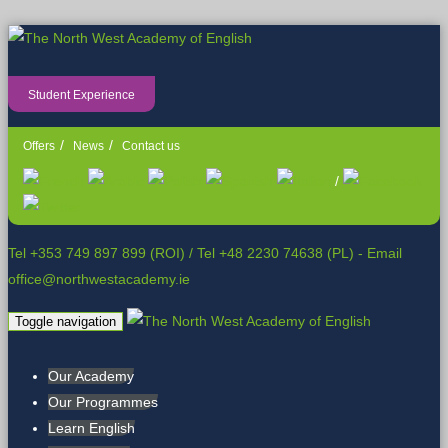
Student Experience
Offers
News
Contact us
/
Tel +353 749 897 899 (ROI)
/
Tel +48 2230 74638 (PL)
- Email
office@northwestacademy.ie
Toggle navigation
Our Academy
Our Programmes
Learn English