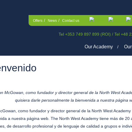
Offers
News
Contact us
Tel +353 749 897 899 (ROI)
/
Tel +48 
Our Academy
Our
envenido
hn McGowan, como fundador y director general de la North West Acad
quisiera darle personalmente la bienvenida a nuestra página 
cGowan, como fundador y director general de la North West Academy of
nida a nuestra página web. The North West Academy tiene más de 20 
les, de desarrollo profesional y de lenguaje de calidad a grupos e indi